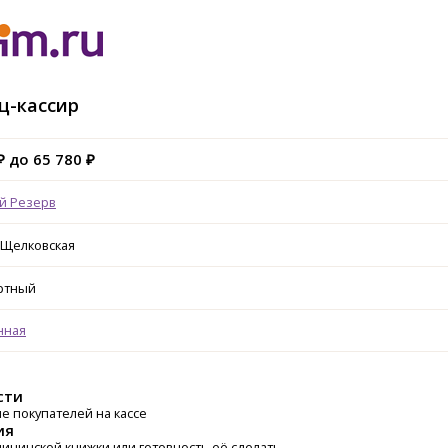
ц-кассир
₽ до 65 780 ₽
й Резерв
,Щелковская
ртный
нная
сти
е покупателей на кассе
ия
ицинской книжки или готовность её сделать