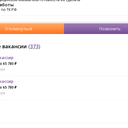
работы
 по ТК РФ
Откликнуться
Позвонить
 вакансии
(373)
кассир
о 65 780 ₽
ерв
кассир
о 65 780 ₽
ерв