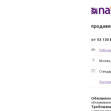
продаве
от 53 130 
Рабочи
Москва
Станда
Постоя
Обязанно
обслуживани
Требован
наличие мед