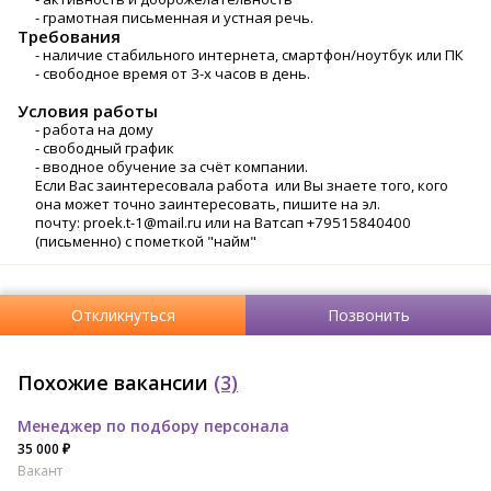
- грамотная письменная и устная речь.
Требования
- наличие стабильного интернета, смартфон/ноутбук или ПК
- свободное время от 3-х часов в день.
Условия работы
- работа на дому
- свободный график
- вводное обучение за счёт компании.
Если Вас заинтересовала работа или Вы знаете того, кого
она может точно заинтересовать, пишите на эл.
почту: proek.t-1@mail.ru или на Ватсап +79515840400
(письменно) с пометкой "найм"
Откликнуться
Позвонить
Похожие вакансии
(3)
Mенeджер пo пoдбоpу перcонaла
35 000 ₽
Вакант