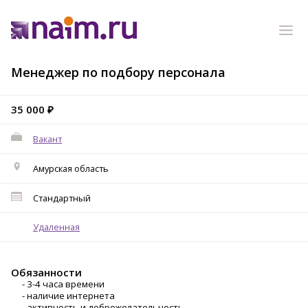
Mенeджер пo пoдбоpу перcонaла
35 000 ₽
Вакант
Амурская область
Стандартный
Удаленная
Обязанности
- 3-4 часа времени
- наличие интернета
- активность и доброжелательность